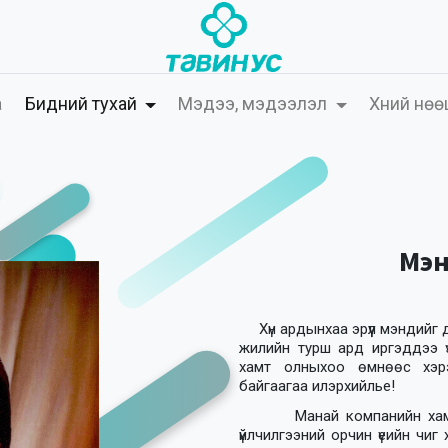
а
Бидний тухай
Мэдээ, мэдээлэл
Хүний нөө
Мэн
Хүн ардынхаа эрүүл мэндийг 
жилийн турш ард иргэддээ үз
хамт олныхоо өмнөөс хэрэ
байгаагаа илэрхийлье!
Манай компанийн хам
үйлчилгээний орчин үеийн чиг 