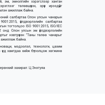
, эм, эмнэлгийн хэрэгслээр ханган
рэглээг төлөвшүүлэх, эрүүл ирээдүйг
эмлэн ажиллаж байна.
гээний салбартаа Олон улсын чанарын
001:2015, үйлдвэрлэлийн салбартаа
ын тогтолцоо ISO 9001:2015, ISO/IEC
22 онд Олон улсын эм үйлдвэрлэлийн
тыг нэвтрүүлэн “Таны төлөө чанарыг
р ажиллаж байна.
оваци, мэдээлэл, технологи, цахим
 үед хамтдаа хийж бүтээлцэж хөгжинө
 ерөнхий захирал: Ц.Энхтуяа