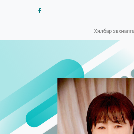
Хялбар захиалг