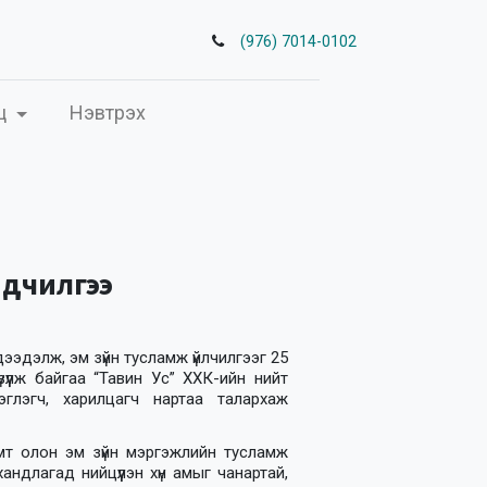
(976) 7014-0102
ц
Нэвтрэх
дчилгээ
дээдэлж, эм зүйн тусламж үйлчилгээг 25
үүлж байгаа “Тавин Ус” ХХК-ийн нийт
глэгч, харилцагч нартаа талархаж
т олон эм зүйн мэргэжлийн тусламж
хандлагад нийцүүлэн хүн амыг чанартай,