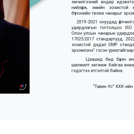
эмчилгээний өндөр идэвхтэй
нийлүүлж, эмийн зохистой хэ
бүтээхийн төлөө чанарыг эрх
2019-2021 онуудад үйлчил
удирдлагын тогтолцоо ISO 9
Олон улсын чанарын удирдлаг
17025:2017 стандартууд, 20
зохистой дадал GMP стандар
эрхэмлэнэ” гэсэн уриатайгаа
Цаашид бид бүхэн инн
шилжилт хөгжиж байгаа өнөө
гэдэгтээ итгэлтэй байна.
“Тавин Ус” ХХК-ийн