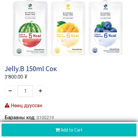
Jelly.B 150ml Сок
3'800.00
₮
Нөөц дууссан
Барааны код:
0100219
Хуваалцах :
Add to Cart