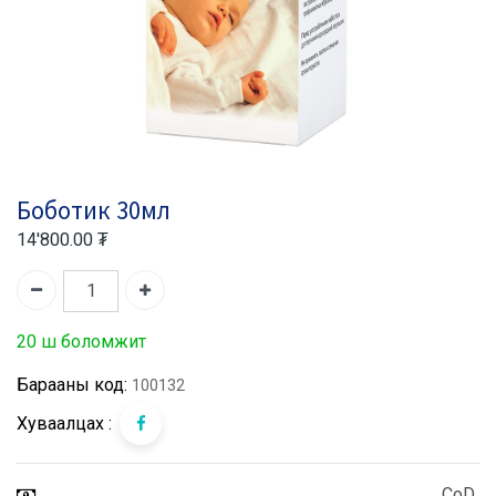
Боботик 30мл
14'800.00
₮
20 ш боломжит
Барааны код:
100132
Хуваалцах :
CoD