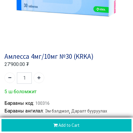
Амлесса 4мг/10мг №30 (KRKA)
27'900.00
₮
5 ш боломжит
Барааны код:
100316
Барааны ангилал:
Эм бэлдмэл
,
Даралт бууруулах
Add to Cart
Хуваалцах :