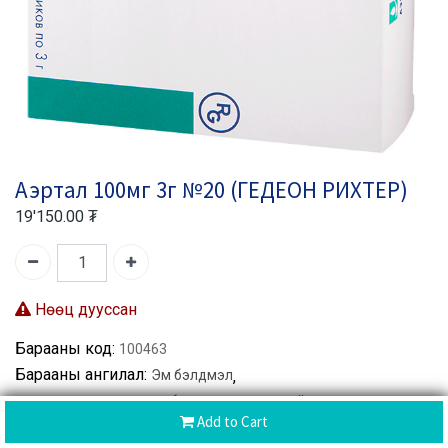
Аэртал 100мг 3г №20 (ГЕДЕОН РИХТЕР)
19'150.00
₮
Нөөц дууссан
Барааны код:
100463
Барааны ангилал:
Эм бэлдмэл
,
Өвдөлт намдаах, халуун бууруулах, үрэвслийн эсрэг
,
Add to Cart
бэлдмэлүүд
Үе мөч, булчин
,
Өвдөлт намдаах