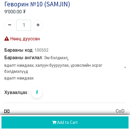
Геворин №10 (SAMJIN)
9'000.00
₮
Нөөц дууссан
Барааны код:
100502
Барааны ангилал:
Эм бэлдмэл
,
Өвдөлт намдаах, халуун бууруулах, үрэвслийн эсрэг
,
бэлдмэлүүд
Өвдөлт намдаах
Хуваалцах :
CoD
Хүргэлтийн дараа төлбөр
Add to Cart