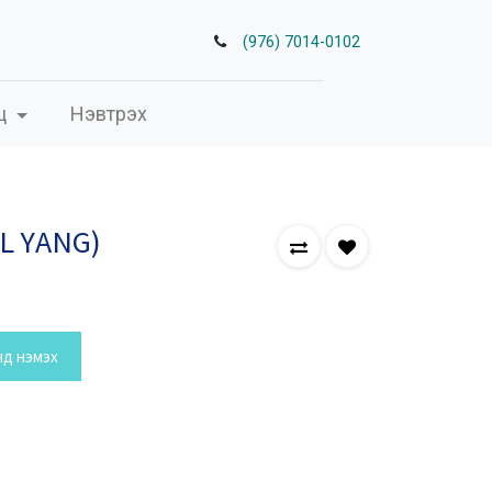
(976) 7014-0102
ц
Нэвтрэх
L YANG)
нд нэмэх