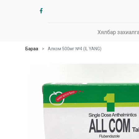
Хялбар захиалг
Бараа
Алком 500мг №4 (IL YANG)