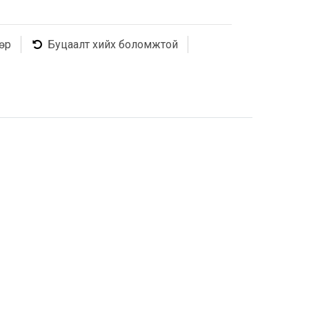
өр
Буцаалт хийх боломжтой