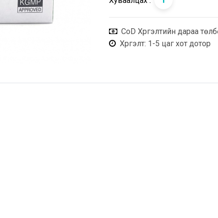
Хуваалцах :
CoD Хүргэлтийн дараа төлб
Хүргэлт
: 1-5 цаг хот дотор