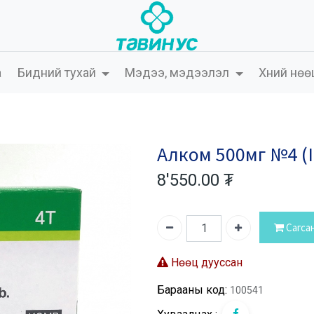
а
Бидний тухай
Мэдээ, мэдээлэл
Хүний нөө
Алком 500мг №4 (I
8'550.00
₮
Сагса
Нөөц дууссан
Барааны код:
100541