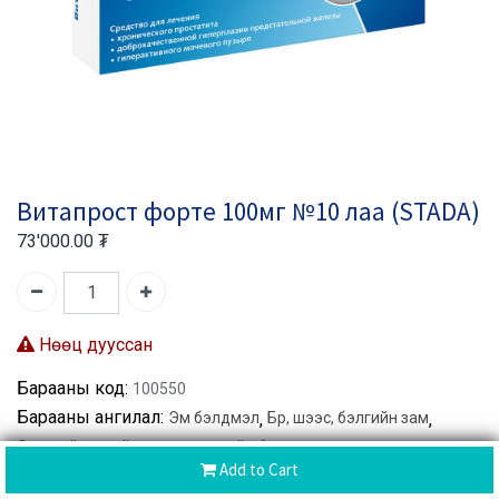
Витапрост форте 100мг №10 лаа (STADA)
73'000.00
₮
Нөөц дууссан
Барааны код:
100550
Барааны ангилал:
Эм бэлдмэл
,
Бөөр, шээс, бэлгийн зам
,
Эрэгтэйчүүдийн эрүүл мэндийн бүтээгдэхүүн
,
Add to Cart
Түрүү булчирхайн өвчлөл