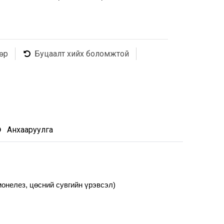
өр
Буцаалт хийх боломжтой
Анхааруулга
онелез, цөсний сувгийн үрэвсэл)
