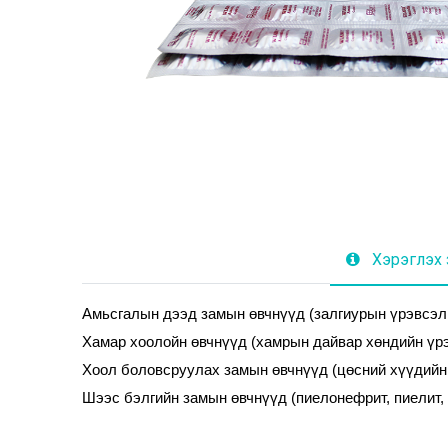
Хэрэглэх 
Амьсгалын дээд замын өвчнүүд (залгиурын үрэвсэл, 
Хамар хоолойн өвчнүүд (хамрын дайвар хөндийн үрэ
Хоол боловсруулах замын өвчнүүд (цөсний хүүдийн ү
Шээс бэлгийн замын өвчнүүд (пиелонефрит, пиелит, ц