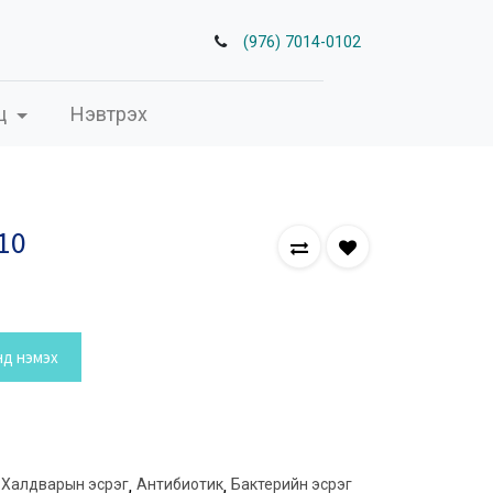
(976) 7014-0102
ц
Нэвтрэх
10
нд нэмэх
Халдварын эсрэг
,
Антибиотик
,
Бактерийн эсрэг