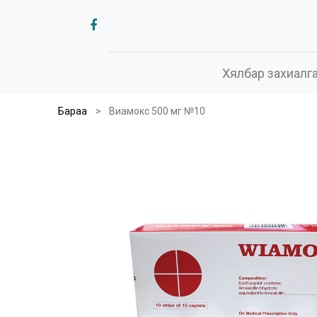
Хялбар захиалг
Бараа
Виамокс 500 мг №10