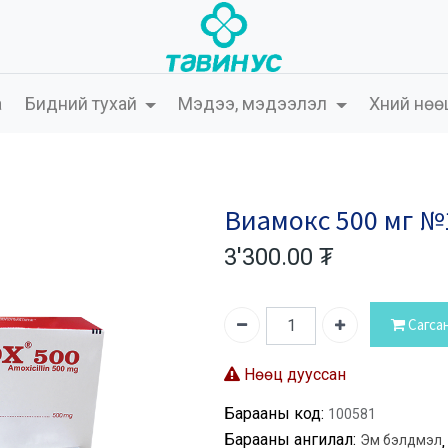
а
Бидний тухай
Мэдээ, мэдээлэл
Хүний нөө
Виамокс 500 мг №
3'300.00
₮
Сагса
Нөөц дууссан
Барааны код:
100581
Барааны ангилал:
Эм бэлдмэл
,