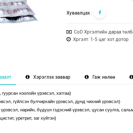
Хуваалцах :
CoD Хүргэлтийн дараа төлб
Хүргэлт
: 1-5 цаг хот дотор
заалт
Хэрэглэх заавар
Гаж нөлөө
гуурсан хоолойн үрэвсэл, хатгаа)

всэл, гүйлсэн булчирхайн үрэвсэл, дунд чихний үрэвсэл)

рэвсэл, нарийн, бүдүүн гэдэсний үрэвсэл, цусан суулга, сальм
истит, уретрит, заг хүйтэн)