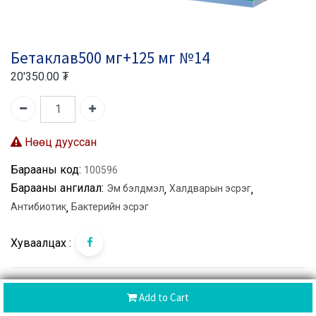
Бетаклав500 мг+125 мг №14
20'350.00
₮
Нөөц дууссан
Барааны код:
100596
Барааны ангилал:
Эм бэлдмэл
,
Халдварын эсрэг
,
Антибиотик
,
Бактерийн эсрэг
Хуваалцах :
CoD
Add to Cart
Хүргэлтийн дараа төлбөр