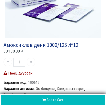
Амоксиклав денк 1000/125 №12
30'130.00
₮
Нөөц дууссан
Барааны код:
100615
Барааны ангилал:
Эм бэлдмэл
,
Халдварын эсрэг
,
Антибиотик
,
Бактерийн эсрэг
Add to Cart