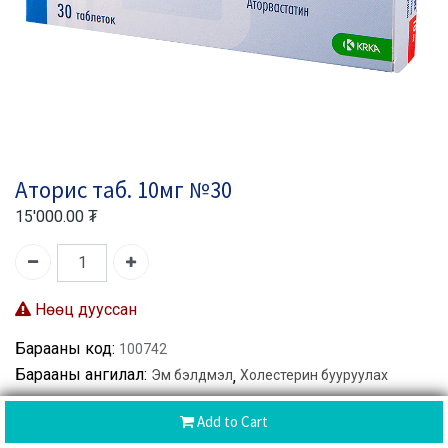
Аторис таб. 10мг №30
15'000.00
₮
Нөөц дууссан
Барааны код:
100742
Барааны ангилал:
Эм бэлдмэл
,
Холестерин бууруулах
Add to Cart
Хуваалцах :