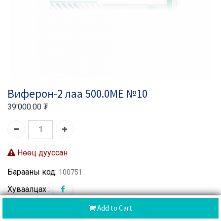
Виферон-2 лаа 500.0МЕ №10
39'000.00
₮
Нөөц дууссан
Барааны код:
100751
Хуваалцах :
Add to Cart
CoD