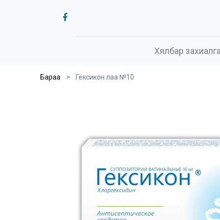
Хялбар захиалг
Бараа
Гексикон лаа №10