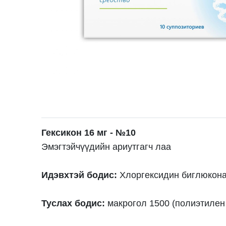
Гексикон
16 мг
-
№
10
Эмэгтэйчүүдийн ариутгагч лаа
Идэвхтэй бодис:
Хлоргексидин биглюкона
Туслах бодис:
макрогол 1500 (полиэтилен и