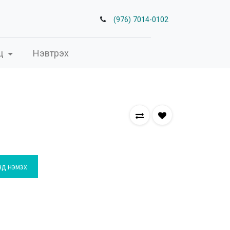
(976) 7014-0102
ц
Нэвтрэх
нд нэмэх