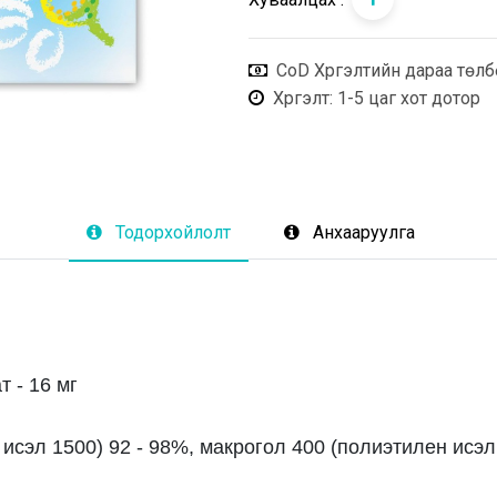
CoD Хүргэлтийн дараа төлб
Хүргэлт
: 1-5 цаг хот дотор
Тодорхойлолт
Анхааруулга
т - 16 мг
сэл 1500) 92 - 98%, макрогол 400 (полиэтилен исэл 