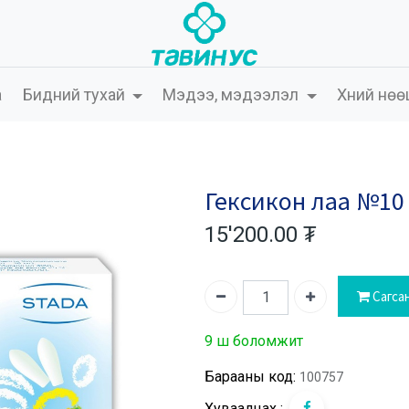
а
Бидний тухай
Мэдээ, мэдээлэл
Хүний нөө
Гексикон лаа №10
15'200.00
₮
Сагса
9 ш боломжит
Барааны код:
100757
Хуваалцах :