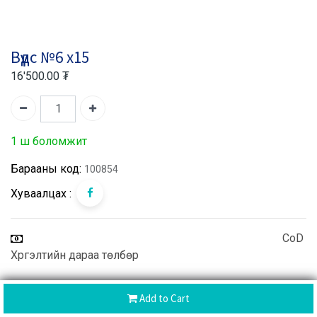
Вүүдс №6 х15
16'500.00
₮
1 ш боломжит
Барааны код:
100854
Хуваалцах :
CoD
Хүргэлтийн дараа төлбөр
Add to Cart
Буцаалт хийх боломжтой