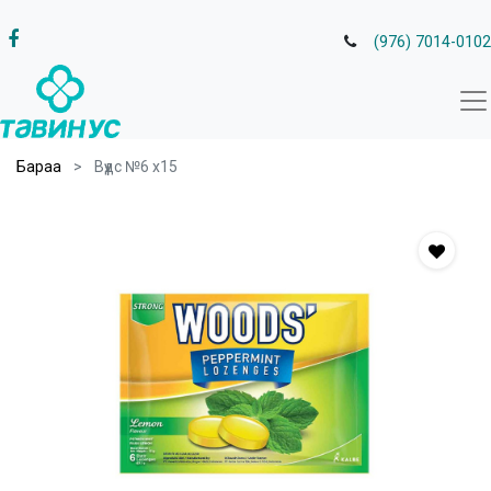
(976) 7014-0102
Бараа
Вүүдс №6 х15