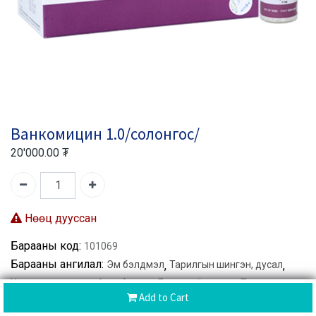
Ванкомицин 1.0/солонгос/
20'000.00
₮
Нөөц дууссан
Барааны код:
101069
Барааны ангилал:
Эм бэлдмэл
,
Тарилгын шингэн, дусал
,
Халдварын эсрэг
,
Антибиотик
,
Бактерийн эсрэг
,
Тариа
Add to Cart