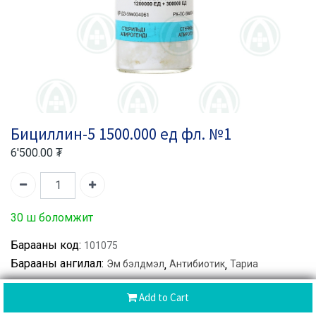
Бициллин-5 1500.000 ед фл. №1
6'500.00
₮
30 ш боломжит
Барааны код:
101075
Барааны ангилал:
Эм бэлдмэл
,
Антибиотик
,
Тариа
Add to Cart
Хуваалцах :