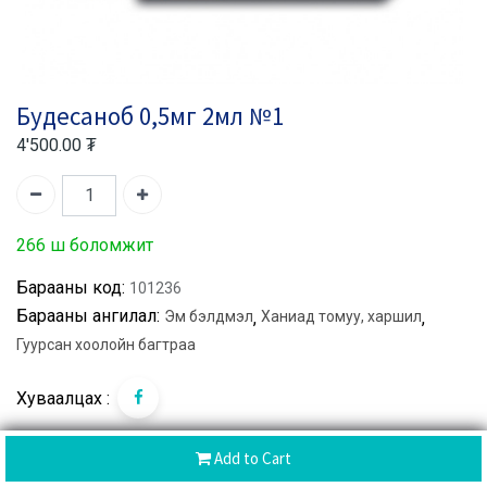
Будесаноб 0,5мг 2мл №1
4'500.00
₮
266 ш боломжит
Барааны код:
101236
Барааны ангилал:
Эм бэлдмэл
,
Ханиад томуу, харшил
,
Гуурсан хоолойн багтраа
Хуваалцах :
Add to Cart
CoD