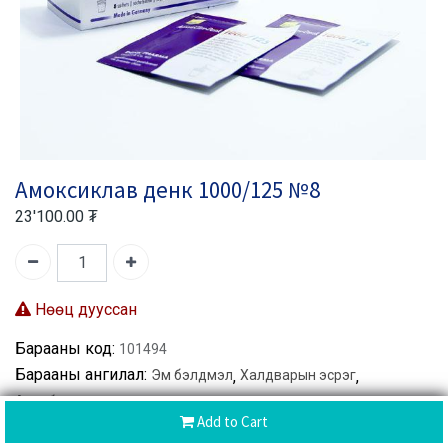
Амоксиклав денк 1000/125 №8
23'100.00
₮
Нөөц дууссан
Барааны код:
101494
Барааны ангилал:
Эм бэлдмэл
,
Халдварын эсрэг
,
Антибиотик
Add to Cart