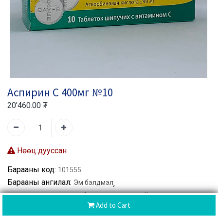
Аспирин С 400мг №10
20'460.00
₮
Нөөц дууссан
Барааны код:
101555
Барааны ангилал:
Эм бэлдмэл
,
Өвдөлт намдаах, халуун бууруулах, үрэвслийн эсрэг
Add to Cart
бэлдмэлүүд