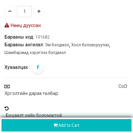
Нөөц дууссан
Барааны код:
101682
Барааны ангилал:
Эм бэлдмэл
,
Хоол боловсруулах
,
Шамбарамд хэрэглэх бэлдмэл
Хуваалцах :
CoD
Хүргэлтийн дараа төлбөр
Буцаалт хийх боломжтой
Add to Cart
Хүргэлт