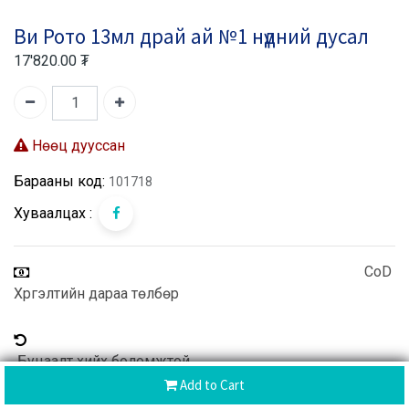
Ви Рото 13мл драй ай №1 нүдний дусал
17'820.00
₮
Нөөц дууссан
Барааны код:
101718
Хуваалцах :
CoD
Хүргэлтийн дараа төлбөр
Буцаалт хийх боломжтой
Add to Cart
Хүргэлт