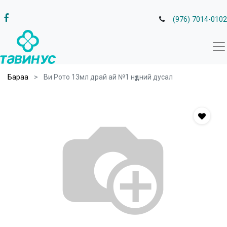
(976) 7014-0102
Бараа
Ви Рото 13мл драй ай №1 нүдний дусал