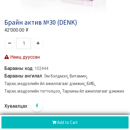
Брайн актив №30 (DENK)
42'000.00
₮
Нөөц дууссан
Барааны код:
102444
Барааны ангилал:
Эм бэлдмэл
,
Витамин
,
Тархи, мэдрэлийн үйл ажиллагааг дэмжих
,
БИБ
,
Тархи, мэдрэлийн тогтолцоо
,
Тархины үйл ажиллагааг дэмжих
Хуваалцах :
Add to Cart
Brand:
Denk pharma