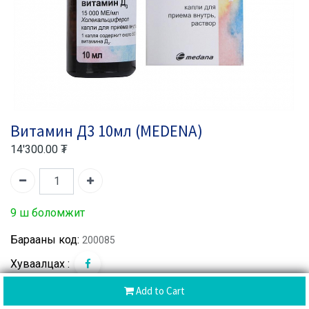
Витамин Д3 10мл (MEDENA)
14'300.00
₮
9 ш боломжит
Барааны код:
200085
Хуваалцах :
Add to Cart
CoD