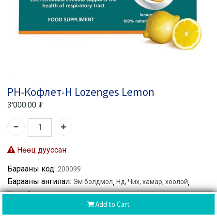
PH-Кофлет-Н Lozenges Lemon
3'000.00
₮
Нөөц дууссан
Барааны код:
200099
Барааны ангилал:
Эм бэлдмэл
,
Нүд, Чих, хамар, хоолой
,
Хоолойн өвчлөл
Add to Cart