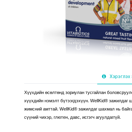
Хэрэглэх 
Хүүхдийн өсөлтөнд зориулан тусгайлан боловсруул
хүүхдийн нэмэлт бүтээгдэхүүн. WellKid® зажилдаг ш
жимсний амттай. WellKid® зажилдаг шахмал нь байга
сүүний чихэр, глютен, давс, исгэгч агуулдаггүй.