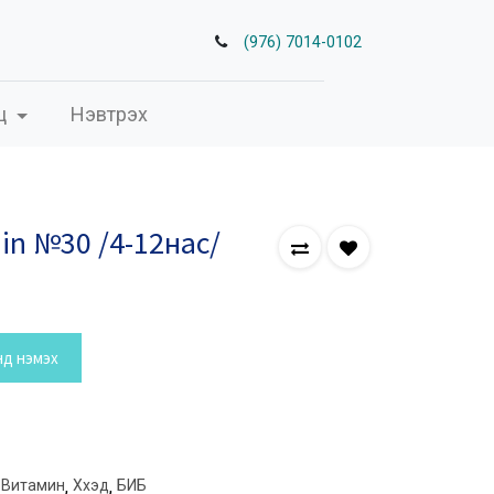
(976) 7014-0102
ц
Нэвтрэх
min №30 /4-12нас/
нд нэмэх
Витамин
,
Хүүхэд
,
БИБ