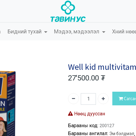
а
Бидний тухай
Мэдээ, мэдээлэл
Хүний нөө
Well kid multivita
27'500.00
₮
Сагса
Нөөц дууссан
Барааны код:
200127
Барааны ангилал:
Эм бэлдмэл
,