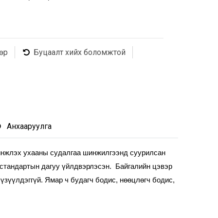
өр
Буцаалт хийх боломжтой
Анхааруулга
инжлэх ухааны судалгаа шинжилгээнд суурилсан 
стандартын дагуу үйлдвэрлэсэн.  Байгалийн цэвэр 
зүүлдэггүй. Ямар ч будагч бодис, нөөцлөгч бодис, 