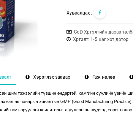
Хуваалцах :
CoD Хүргэлтийн дараа төлб
Хүргэлт
: 1-5 цаг хот дотор
заалт
Хэрэглэх заавар
Гаж нөлөө
сан шим тэжээлийн түвшин өндөртэй, хамгийн сүүлийн үеийн ш
ахмал нь чанарын хяналтын GMP (Good Manufacturing Practice) 
лийн амт оруулагч ксилитолыг агуулсан нь шүдэнд сөрөг нөлөө ү