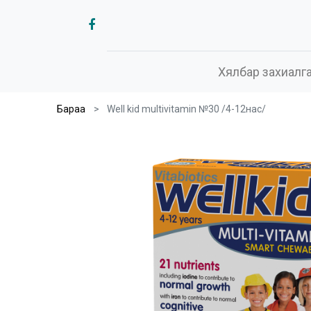
Хялбар захиалг
Бараа
Well kid multivitamin №30 /4-12нас/