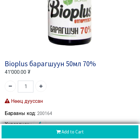
Bioplus барагшуун 50мл 70%
41'000.00
₮
Нөөц дууссан
Барааны код:
200164
Хуваалцах :
Add to Cart