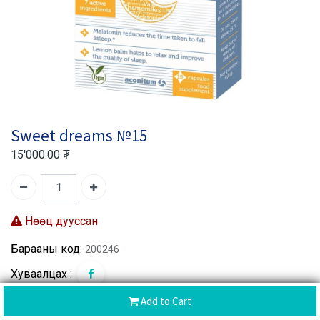
Sweet dreams №15
15'000.00
₮
Нөөц дууссан
Барааны код:
200246
Хуваалцах :
Add to Cart
CoD