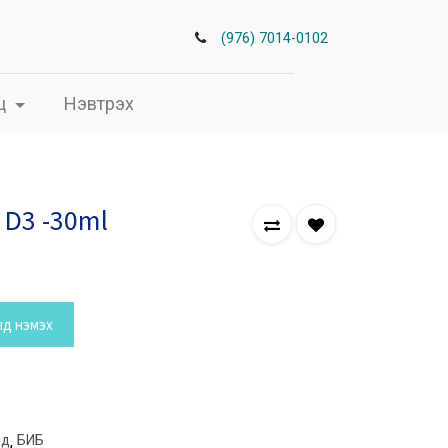
(976) 7014-0102
ц
Нэвтрэх
 D3 -30ml
нд нэмэх
эд
,
БИБ