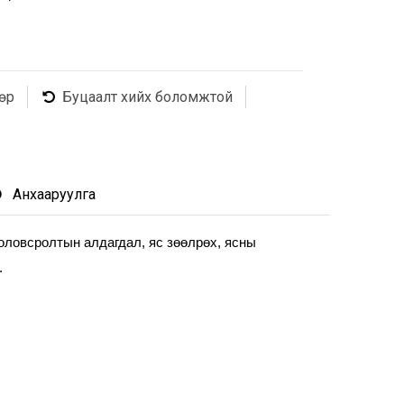
өр
Буцаалт хийх боломжтой
Анхааруулга
оловсролтын алдагдал, яс зөөлрөх, ясны 
.