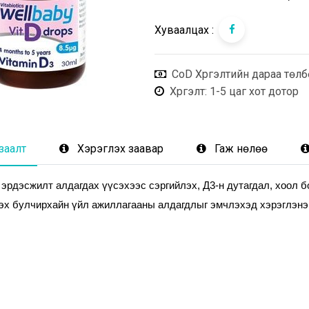
Хуваалцах :
CoD Хүргэлтийн дараа төлб
Хүргэлт
: 1-5 цаг хот дотор
заалт
Хэрэглэх заавар
Гаж нөлөө
эрдэсжилт алдагдах үүсэхээс сэргийлэх, Д3-н дутагдал, хоол б
эх булчирхайн үйл ажиллагааны алдагдлыг эмчлэхэд хэрэглэнэ