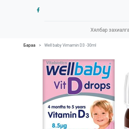
Хялбар захиалг
Бараа
Well baby Vimamin D3 -30ml