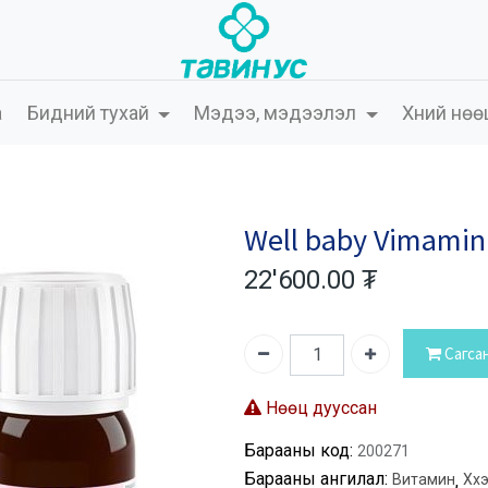
а
Бидний тухай
Мэдээ, мэдээлэл
Хүний нөө
Well baby Vimamin
22'600.00
₮
Сагса
Нөөц дууссан
Барааны код:
200271
Барааны ангилал:
Витамин
,
Хүүх