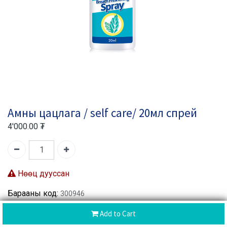
Амны цацлага / self care/ 20мл спрей
4'000.00
₮
Нөөц дууссан
Барааны код:
300946
Хуваалцах :
Add to Cart