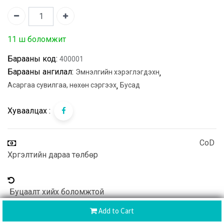
11 ш боломжит
Барааны код:
400001
Барааны ангилал:
Эмнэлгийн хэрэглэгдэхүүн
,
Асаргаа сувилгаа, нөхөн сэргээх
,
Бусад
Хуваалцах :
CoD
Хүргэлтийн дараа төлбөр
Буцаалт хийх боломжтой
Add to Cart
Хүргэлт