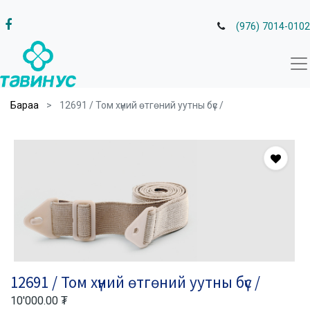
(976) 7014-0102
Бараа
12691 / Том хүний өтгөний уутны бүс /
12691 / Том хүний өтгөний уутны бүс /
10'000.00
₮