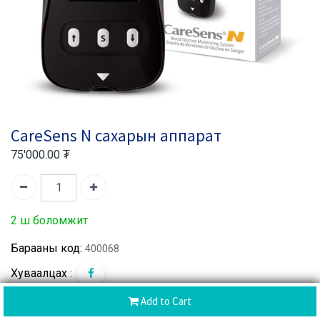
CareSens N сахарын аппарат
75'000.00
₮
2 ш боломжит
Барааны код:
400068
Хуваалцах :
Add to Cart
CoD