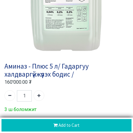
Аминаз - Плюс 5 л/ Гадаргуу
халдваргүйжүүлэх бодис /
160'000.00
₮
3 ш боломжит
Барааны код:
400093
Add to Cart
Барааны ангилал:
Эм бэлдмэл
,
Эмнэлгийн хэрэглэгдэхүүн
,