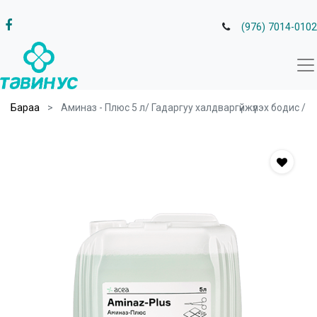
(976) 7014-0102
Бараа
Аминаз - Плюс 5 л/ Гадаргуу халдваргүйжүүлэх бодис /