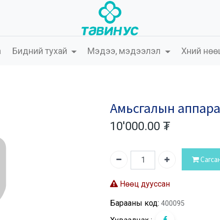
а
Бидний тухай
Мэдээ, мэдээлэл
Хүний нөө
Амьсгалын аппара
10'000.00
₮
Сагса
Нөөц дууссан
Барааны код:
400095