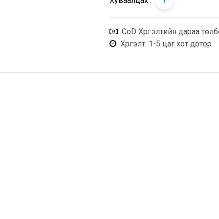
Хуваалцах :
CoD Хүргэлтийн дараа төлб
Хүргэлт
: 1-5 цаг хот дотор