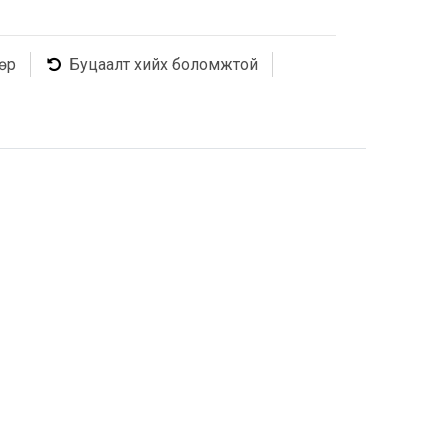
өр
Буцаалт хийх боломжтой