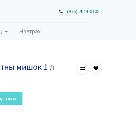
(976) 7014-0102
ц
Нэвтрэх
тны мишок 1 л
нд нэмэх