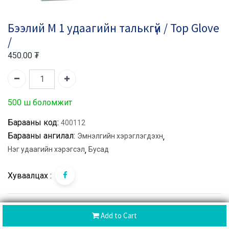
Бээлий M 1 удаагийн талькгүй / Top Glove
/
450.00
₮
500 ш боломжит
Барааны код:
400112
Барааны ангилал:
Эмнэлгийн хэрэглэгдэхүүн
,
Нэг удаагийн хэрэгсэл
,
Бусад
Хуваалцах :
CoD
Add to Cart
Хүргэлтийн дараа төлбөр