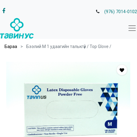
(976) 7014-0102
Бараа
Бээлий M 1 удаагийн талькгүй / Top Glove /