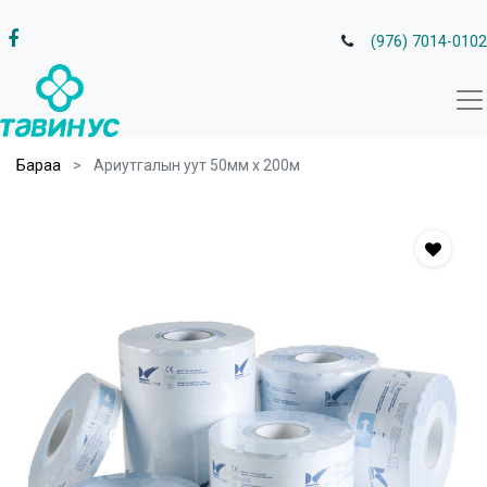
(976) 7014-0102
Бараа
Ариутгалын уут 50мм х 200м