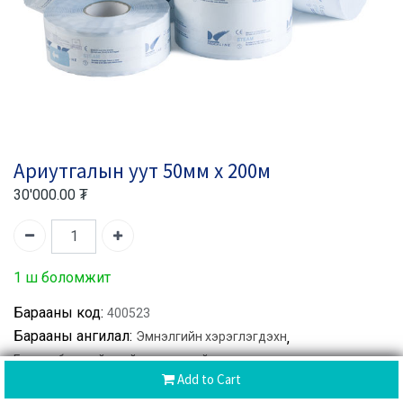
Ариутгалын уут 50мм х 200м
30'000.00
₮
1 ш боломжит
Барааны код:
400523
Барааны ангилал:
Эмнэлгийн хэрэглэгдэхүүн
,
Гэмтэл бэртлийн үеийн тусламж үйлчилгээнд
Add to Cart