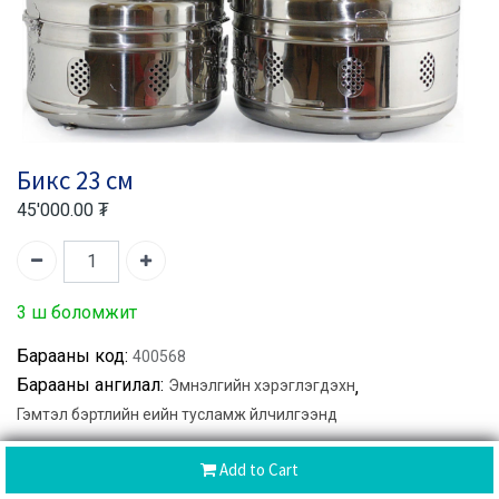
Бикс 23 см
45'000.00
₮
3 ш боломжит
Барааны код:
400568
Барааны ангилал:
Эмнэлгийн хэрэглэгдэхүүн
,
Гэмтэл бэртлийн үеийн тусламж үйлчилгээнд
Хуваалцах :
Add to Cart