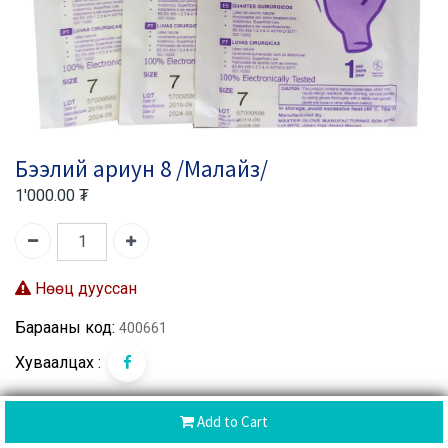
Бээлий ариун 8 /Малайз/
1'000.00
₮
Нөөц дууссан
Барааны код:
400661
Хуваалцах :
Add to Cart
CoD