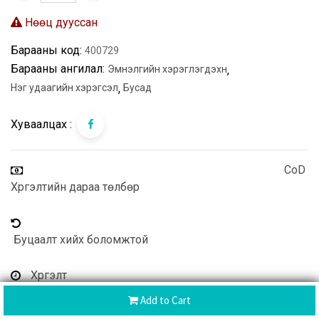
Нөөц дууссан
Барааны код:
400729
Барааны ангилал:
Эмнэлгийн хэрэглэгдэхүүн
,
Нэг удаагийн хэрэгсэл
,
Бусад
Хуваалцах :
CoD
Хүргэлтийн дараа төлбөр
Буцаалт хийх боломжтой
Хүргэлт
: 1-5 цаг хот дотор
Add to Cart