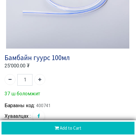
Бамбайн гуурс 100мл
25'000.00
₮
37 ш боломжит
Барааны код:
400741
Хуваалцах :
Add to Cart
CoD