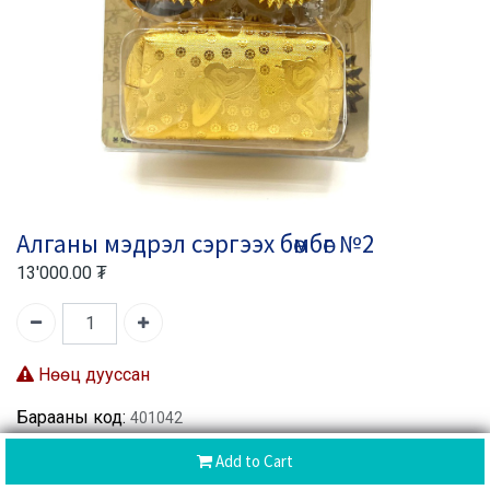
Алганы мэдрэл сэргээх бөмбөг №2
13'000.00
₮
Нөөц дууссан
Барааны код:
401042
Хуваалцах :
Add to Cart