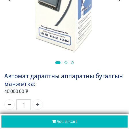
Автомат даралтны аппаратны бугалгын
манжетка:
40'000.00
₮
Нөөц дууссан
Add to Cart