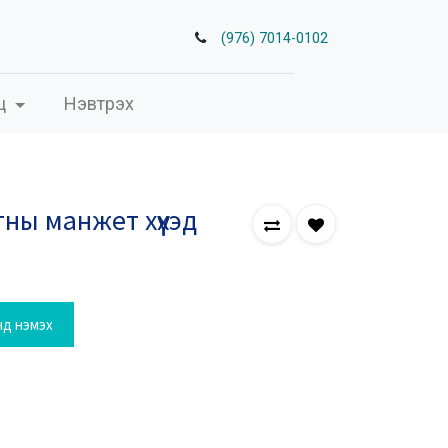
(976) 7014-0102
ц
Нэвтрэх
ы манжет хүүхэд
нд нэмэх