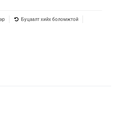
өр
Буцаалт хийх боломжтой