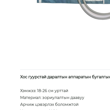
Хос гуурстай даралтын аппаратын бугалгы
Хэмжээ: 18-26 см урттай 

Материал: зориулалтын даавуу

Арчиж цэвэрлэх боломжтой
