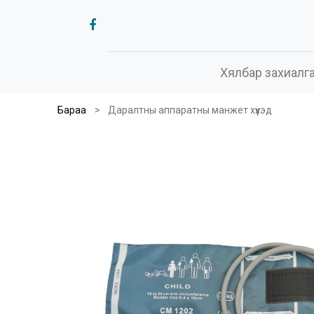
Хялбар захиалг
Бараа
Даралтны аппаратны манжет хүүхэд