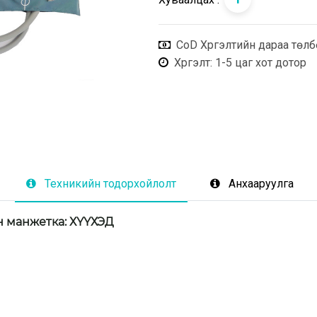
CoD Хүргэлтийн дараа төлб
Хүргэлт
: 1-5 цаг хот дотор
Техникийн тодорхойлолт
Анхааруулга
н 
манжетка
: ХҮҮХЭД