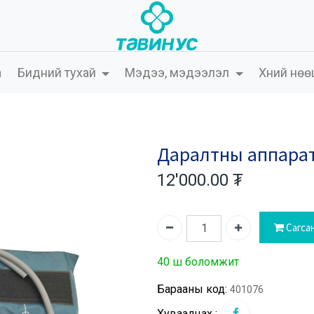
а
Бидний тухай
Мэдээ, мэдээлэл
Хүний нөө
Даралтны аппаратн
12'000.00
₮
Сагса
40 ш боломжит
Барааны код:
401076
Хуваалцах :