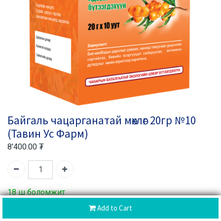
Байгаль чацарганатай мөхлөг 20гр №10
(Тавин Ус Фарм)
8'400.00
₮
18 ш боломжит
Add to Cart
Барааны код:
500067