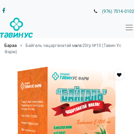
(976) 7014-0102
Бараа
Байгаль чацарганатай мөхлөг 20гр №10 (Тавин Ус
Фарм)