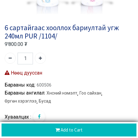
6 сартайгаас хооллох бариултай угж
240мл PUR /1104/
9'800.00
₮
Нөөц дууссан
Барааны код:
600506
Барааны ангилал:
Хүнсний нэмэлт
,
Гоо сайхан
,
Өргөн хэрэглээ
,
Бусад
Хуваалцах :
Add to Cart
Brand:
PUR