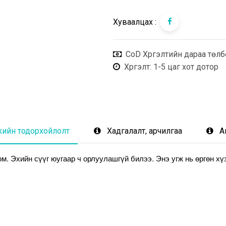
Хуваалцах :
CoD Хүргэлтийн дараа төлб
Хүргэлт
: 1-5 цаг хот дотор
кийн тодорхойлолт
Хадгалалт, арчилгаа
А
. Эхийн сүүг юугаар ч орлуулашгүй билээ. Энэ угж нь өргөн хүзү