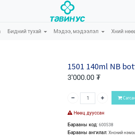
а
Бидний тухай
Мэдээ, мэдээлэл
Хүний нөө
1501 140ml NB bot
3'000.00
₮
Сагса
Нөөц дууссан
Барааны код:
600538
Барааны ангилал:
Хүнсний нэмэ