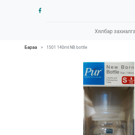
Хялбар захиалг
Бараа
1501 140ml NB bottle