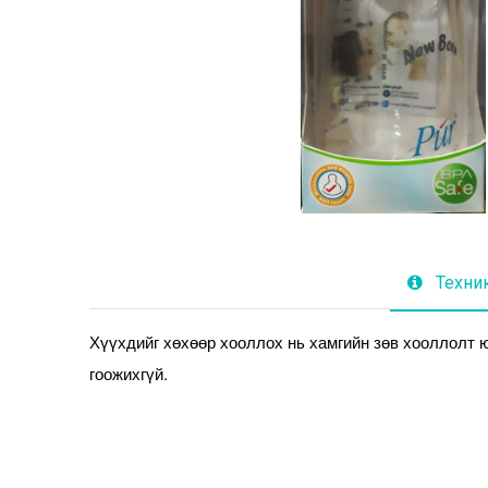
Техни
Хүүхдийг хөхөөр хооллох нь хамгийн зөв хооллолт юм
гоожихгүй.