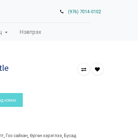
(976) 7014-0102
ц
Нэвтрэх
tle
нд нэмэх
лт
,
Гоо сайхан
,
Өргөн хэрэглээ
,
Бусад