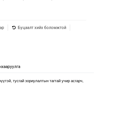
өр
Буцаалт хийх боломжтой
нхааруулга
үтэй, тусгай зориулалтын тагтай учир асгарч, 