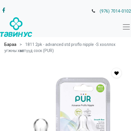
(976) 7014-0102
Бараа
1811 2pk - advanced std proflo nipple -S хооллох
угжны хөхөлтүүд соск (PUR)