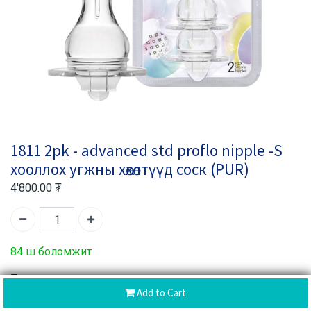
1811 2pk - advanced std proflo nipple -S
хооллох угжны хөхөлтүүд соск (PUR)
4'800.00
₮
84 ш боломжит
Барааны код:
600548
Add to Cart
Барааны ангилал:
Хүнсний нэмэлт
,
Гоо сайхан
,