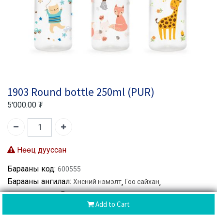
1903 Round bottle 250ml (PUR)
5'000.00
₮
Нөөц дууссан
Барааны код:
600555
Барааны ангилал:
Хүнсний нэмэлт
,
Гоо сайхан
,
Өргөн хэрэглээ
,
Бусад
Add to Cart