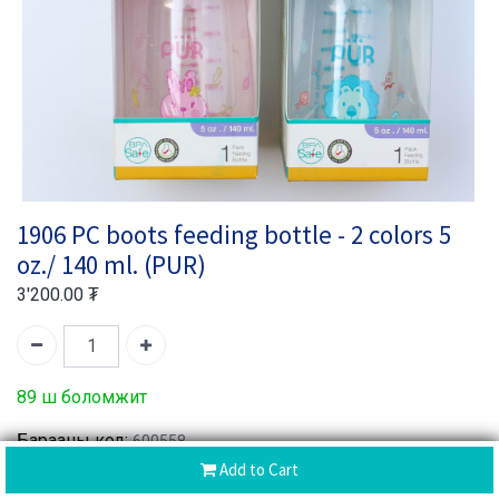
1906 PC boots feeding bottle - 2 colors 5
oz./ 140 ml. (PUR)
3'200.00
₮
89 ш боломжит
Барааны код:
600558
Add to Cart
Хуваалцах :