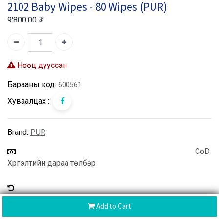
2102 Baby Wipes - 80 Wipes (PUR)
9'800.00
₮
Нөөц дууссан
Барааны код:
600561
Хуваалцах :
Brand:
PUR
CoD
Хүргэлтийн дараа төлбөр
Буцаалт хийх боломжтой
Add to Cart